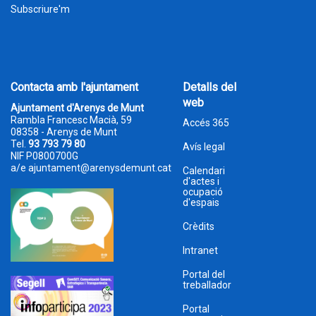
Subscriure'm
Contacta amb l'ajuntament
Detalls del
web
Ajuntament d'Arenys de Munt
Rambla Francesc Macià, 59
Accés 365
08358 - Arenys de Munt
Tel.
93 793 79 80
Avís legal
NIF P0800700G
a/e
ajuntament@arenysdemunt.cat
Calendari
d'actes i
ocupació
d'espais
Crèdits
Intranet
Portal del
treballador
Portal