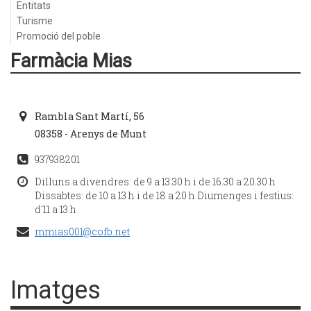
Entitats
Turisme
Promoció del poble
Farmàcia Mias
Rambla Sant Martí, 56
08358 - Arenys de Munt
937938201
Dilluns a divendres: de 9 a 13.30 h i de 16.30 a 20.30 h
Dissabtes: de 10 a 13 h i de 18 a 20 h Diumenges i festius:
d'11 a 13 h
mmias001@cofb.net
Imatges