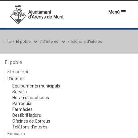
Menú
Inici
/
El poble
/
D'interès
/
Telèfons d'interès
El poble
El municipi
D'interès
Equipaments municipals
Serveis
Horari d'autobusos
Parròquia
Farmàcies
Desfibril·ladors
Oficines de Correus
Telèfons d'interès
Educació