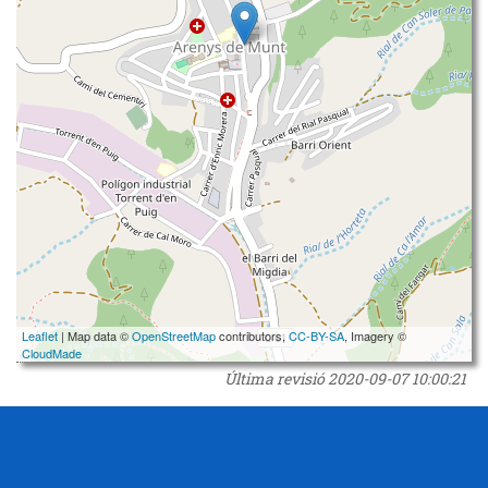
Leaflet
| Map data ©
OpenStreetMap
contributors,
CC-BY-SA
, Imagery ©
CloudMade
Última revisió
2020-09-07 10:00:21