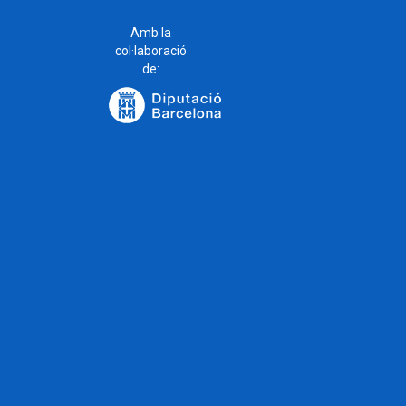
Amb la
col·laboració
de: