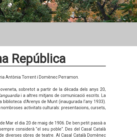
na República
Maria Antònia Torrent i Domènec Perramon.
joveneta, sobretot a partir de la dècada dels anys 20,
Vanguardia
i a altres mitjans de comunicació escrits. La
era biblioteca d'Arenys de Munt (inaugurada l'any 1933).
n nombroses activitats culturals: presentacions, cursets,
e Mar el dia 20 de maig de 1906. De ben petit passà a
empre considerà "el seu poble". Des del Casal Català
de diverses obres de teatre. Al Casal Català Domènec