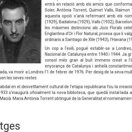
entrà en relació amb els amics que conformar
Soler, Antònia Torrent, Quimet Valls, Raimon 
aquesta opció s'anà refermant amb els nom
(1929), Badalona (1929), Valls (1932), Barcelona (
les màximes distincions als Jocs Florals cele
Englantina d'Or i Flor Natural, proesa que li v
ordinaris a Santiago de Xile (1943), l'Havana (
Un cop a l'exili, pogué establir-se a Londre
Nacional de Catalunya entre 1940 i 1944. Ja g
consol més gran al buit immens creat a l'
enyorança de Catalunya i anhelà constantment
ada, va morir a Londres l'1 de febrer de 1976. Per desig de la seva mull
sen les seves restes.
cabdal en el desvetllament cultural de l'etapa republicana fou la creació
1933 s'inaugurà oficialment la nova biblioteca, que quedà instal·lada 
Macià. Maria Antònia Torrent obtingué de la Generalitat el nomenament o
tges