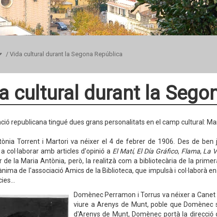
/
Vida cultural durant la Segona República
a cultural durant la Sego
ció republicana tingué dues grans personalitats en el camp cultural: 
ònia Torrent i Martori va néixer el 4 de febrer de 1906. Des de ben 
 col·laborar amb articles d'opinió a
El Matí
,
El Día Gráfico
,
Flama
,
La 
r de la Maria Antònia, però, la realitzà com a bibliotecària de la prim
l'ànima de l'associació Amics de la Biblioteca, que impulsà i col·laborà e
ies...
Domènec Perramon i Torrus va néixer a Canet d
viure a Arenys de Munt, poble que Domènec s
d'Arenys de Munt, Domènec portà la direcció 