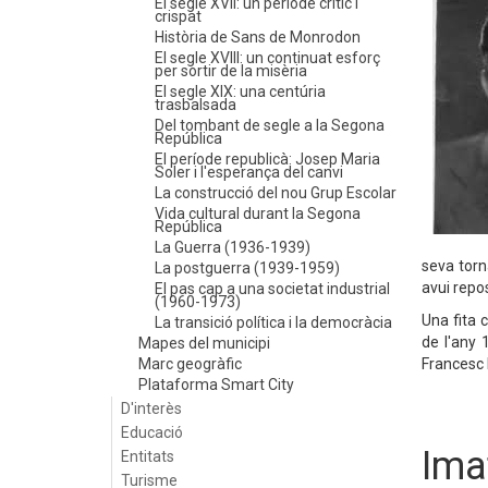
El segle XVII: un període crític i
crispat
Història de Sans de Monrodon
El segle XVIII: un continuat esforç
per sortir de la misèria
El segle XIX: una centúria
trasbalsada
Del tombant de segle a la Segona
República
El període republicà: Josep Maria
Soler i l'esperança del canvi
La construcció del nou Grup Escolar
Vida cultural durant la Segona
República
La Guerra (1936-1939)
seva torn
La postguerra (1939-1959)
avui repo
El pas cap a una societat industrial
(1960-1973)
Una fita 
La transició política i la democràcia
de l'any 
Mapes del municipi
Marc geogràfic
Francesc 
Plataforma Smart City
D'interès
Educació
Ima
Entitats
Turisme