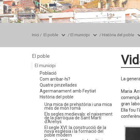
Inici
/
El poble
/
El municipi
/
Història del poble
Vid
El poble
El municipi
Població
La genera
Com arribar-hi?
Quatre pinzellades
Agermanament amb Feytiat
Maria Ant
Història del poble
començà a
gran labo
Una mica de prehistòria i una mica
més de món romà
Ella fou 
Els segles medievals: el naixement
conferènc
de la parròquia de Sant Martí
d'Arenys
El segle XVI: la construcció de la
nova església i la formació del
poble modern