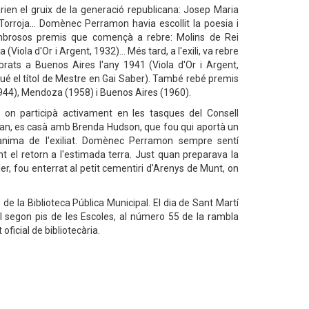
ien el gruix de la generació republicana: Josep Maria
Torroja... Domènec Perramon havia escollit la poesia i
brosos premis que començà a rebre: Molins de Rei
Viola d'Or i Argent, 1932)... Més tard, a l'exili, va rebre
brats a Buenos Aires l'any 1941 (Viola d'Or i Argent,
algué el títol de Mestre en Gai Saber). També rebé premis
1944), Mendoza (1958) i Buenos Aires (1960).
s, on participà activament en les tasques del Consell
ran, es casà amb Brenda Hudson, que fou qui aportà un
ànima de l'exiliat. Domènec Perramon sempre sentí
 el retorn a l'estimada terra. Just quan preparava la
er, fou enterrat al petit cementiri d'Arenys de Munt, on
 de la Biblioteca Pública Municipal. El dia de Sant Martí
al segon pis de les Escoles, al número 55 de la rambla
ficial de bibliotecària.