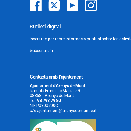
Butlletí digital
Inscriu-te per rebre informació puntual sobre les activi
Subscriure'm
Contacta amb l'ajuntament
Ajuntament d'Arenys de Munt
Rambla Francesc Macià, 59
08358 - Arenys de Munt
Tel.
93 793 79 80
NIF P0800700G
a/e
ajuntament@arenysdemunt.cat