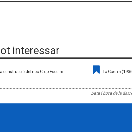
pot interessar
a construcció del nou Grup Escolar
La Guerra (193
Data i hora de la dar