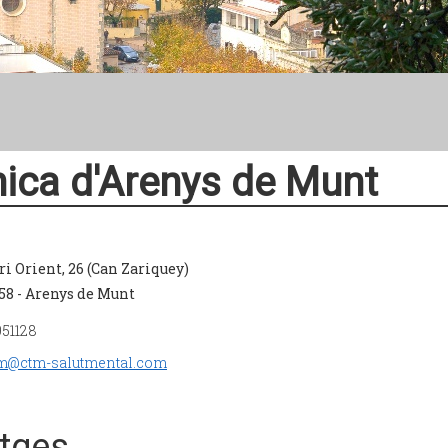
nica d'Arenys de Munt
ri Orient, 26 (Can Zariquey)
58 - Arenys de Munt
951128
m@ctm-salutmental.com
tges