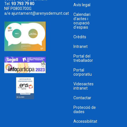
Tel.
93 793 79 80
Avís legal
NIF P0800700G
a/e
ajuntament@arenysdemunt.cat
Calendari
d'actes i
ocupació
d'espais
Crèdits
Intranet
Portal del
treballador
Portal
corporatiu
Videoactes
intranet
Contactar
Protecció de
dades
Accessibilitat