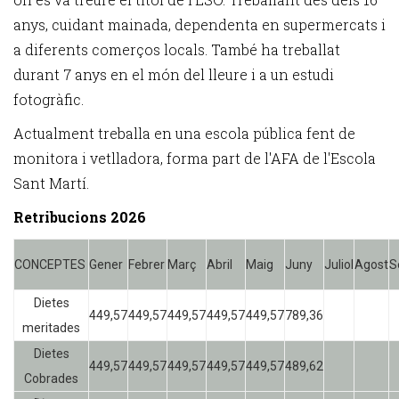
anys, cuidant mainada, dependenta en supermercats i
a diferents comerços locals. També ha treballat
durant 7 anys en el món del lleure i a un estudi
fotogràfic.
Actualment treballa en una escola pública fent de
monitora i vetlladora, forma part de l'AFA de l'Escola
Sant Martí.
Retribucions 2026
CONCEPTES
Gener
Febrer
Març
Abril
Maig
Juny
Juliol
Agost
S
Dietes
449,57
449,57
449,57
449,57
449,57
789,36
meritades
Dietes
449,57
449,57
449,57
449,57
449,57
489,62
Cobrades