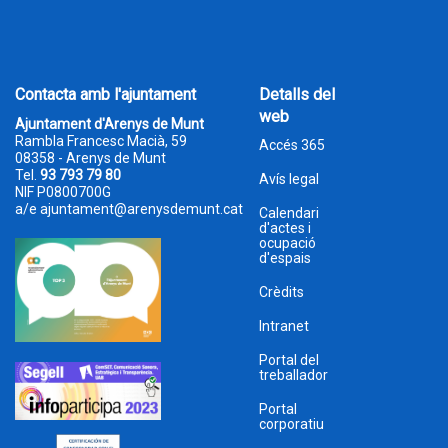
Contacta amb l'ajuntament
Detalls del
web
Ajuntament d'Arenys de Munt
Rambla Francesc Macià, 59
Accés 365
08358 - Arenys de Munt
Tel.
93 793 79 80
Avís legal
NIF P0800700G
a/e
ajuntament@arenysdemunt.cat
Calendari
d'actes i
ocupació
d'espais
Crèdits
Intranet
Portal del
treballador
Portal
corporatiu