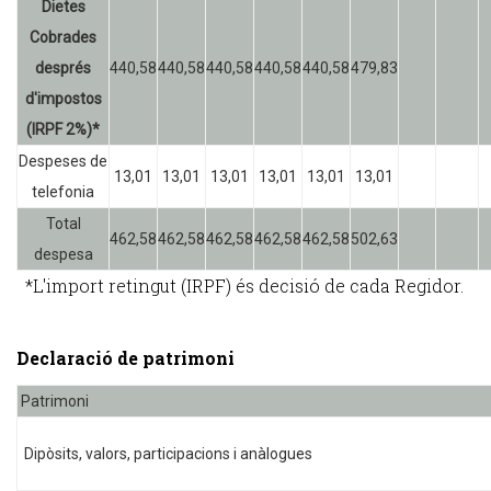
Dietes
Cobrades
després
440,58
440,58
440,58
440,58
440,58
479,83
d'impostos
(IRPF 2%)*
Despeses de
13,01
13,01
13,01
13,01
13,01
13,01
telefonia
Total
462,58
462,58
462,58
462,58
462,58
502,63
despesa
*L'import retingut (IRPF) és decisió de cada Regidor.
Declaració de patrimoni
Patrimoni
Dipòsits, valors, participacions i anàlogues