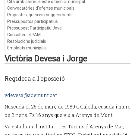
Cita amb càrrec electe o tècnic municipal
Convocatòries d'ofertes municipals
Propostes, queixes i suggeriments
Pressupostos participatius
Pressupost Participatiu Jove
Consulteu el PAM
Resolucions judicials
Empleats municipals
Victòria Devesa i Jorge
Regidora a l'oposició
vdevesa@ademunt.cat
Nascuda el 26 de març de 1989 a Calella, casada i mare
de 2 nens. Fa 16 anys que viu a Arenys de Munt.
Va estudiar a l'Institut Tres Turons d´Arenys de Mar,
on es va treure el títol de l'ESO. Treballant des dels 16