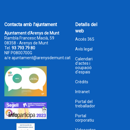
Contacta amb l'ajuntament
Detalls del
web
Ajuntament d'Arenys de Munt
Rambla Francesc Macià, 59
Accés 365
08358 - Arenys de Munt
Tel.
93 793 79 80
Avís legal
NIF P0800700G
a/e
ajuntament@arenysdemunt.cat
Calendari
d'actes i
ocupació
d'espais
Crèdits
Intranet
Portal del
treballador
Portal
corporatiu
Videoactes