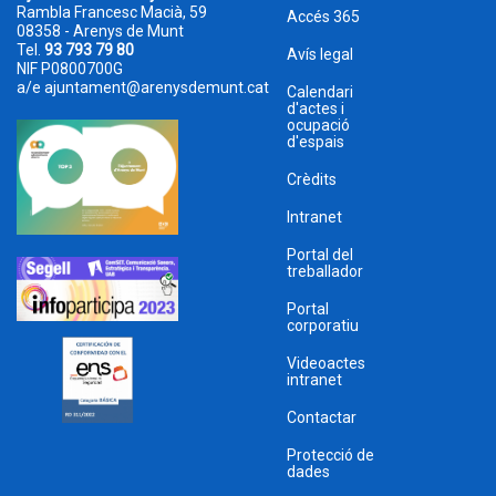
Rambla Francesc Macià, 59
Accés 365
08358 - Arenys de Munt
Tel.
93 793 79 80
Avís legal
NIF P0800700G
a/e
ajuntament@arenysdemunt.cat
Calendari
d'actes i
ocupació
d'espais
Crèdits
Intranet
Portal del
treballador
Portal
corporatiu
Videoactes
intranet
Contactar
Protecció de
dades