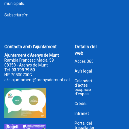
municipals.
Subscriure'm
Contacta amb l'ajuntament
Detalls del
web
Ajuntament d'Arenys de Munt
Rambla Francesc Macià, 59
Accés 365
08358 - Arenys de Munt
Tel.
93 793 79 80
Avís legal
NIF P0800700G
a/e
ajuntament@arenysdemunt.cat
Calendari
d'actes i
ocupació
d'espais
Crèdits
Intranet
Portal del
treballador