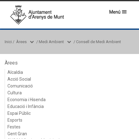
Menú
Inici
/
Àrees
/
Medi Ambient
/
Consell de Medi Ambient
Àrees
Alcaldia
Acció Social
Comunicació
Cultura
Economia i Hisenda
Educació i Infància
Espai Públic
Esports
Festes
Gent Gran