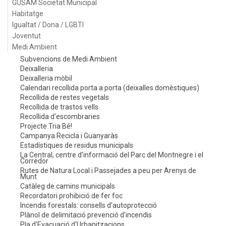
GUSAM Societat Municipal
Habitatge
Igualtat / Dona / LGBTI
Joventut
Medi Ambient
Subvencions de Medi Ambient
Deixalleria
Deixalleria mòbil
Calendari recollida porta a porta (deixalles domèstiques)
Recollida de restes vegetals
Recollida de trastos vells
Recollida d'escombraries
Projecte Tria Bé!
Campanya Recicla i Guanyaràs
Estadístiques de residus municipals
La Central, centre d'informació del Parc del Montnegre i el
Corredor
Rutes de Natura Local i Passejades a peu per Arenys de
Munt
Catàleg de camins municipals
Recordatori prohibició de fer foc
Incendis forestals: consells d'autoprotecció
Plànol de delimitació prevenció d'incendis
Pla d'Evacuació d'Urbanitzacions