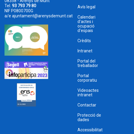
08358 - Arenys de Munt
Tel.
93 793 79 80
Avís legal
NIF P0800700G
a/e
ajuntament@arenysdemunt.cat
Calendari
d'actes i
ocupació
d'espais
Crèdits
Intranet
Portal del
treballador
Portal
corporatiu
Videoactes
intranet
Contactar
Protecció de
dades
Accessibilitat