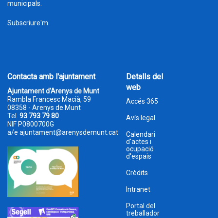
municipals.
Subscriure'm
Contacta amb l'ajuntament
Detalls del
web
Ajuntament d'Arenys de Munt
Rambla Francesc Macià, 59
Accés 365
08358 - Arenys de Munt
Tel.
93 793 79 80
Avís legal
NIF P0800700G
a/e
ajuntament@arenysdemunt.cat
Calendari
d'actes i
ocupació
d'espais
Crèdits
Intranet
Portal del
treballador