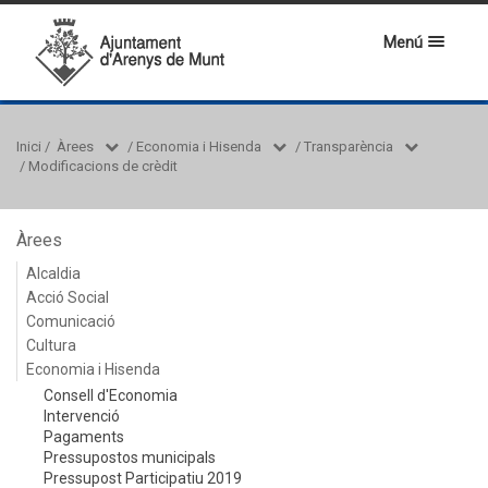
Menú
Inici
/
Àrees
/
Economia i Hisenda
/
Transparència
/
Modificacions de crèdit
Àrees
Alcaldia
Acció Social
Comunicació
Cultura
Economia i Hisenda
Consell d'Economia
Intervenció
Pagaments
Pressupostos municipals
Pressupost Participatiu 2019