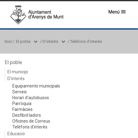
Menú
Inici
/
El poble
/
D'interès
/
Telèfons d'interès
El poble
El municipi
D'interès
Equipaments municipals
Serveis
Horari d'autobusos
Parròquia
Farmàcies
Desfibril·ladors
Oficines de Correus
Telèfons d'interès
Educació