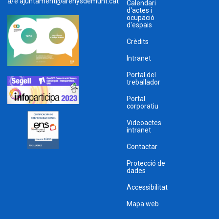
a/e
ajuntament@arenysdemunt.cat
Calendari
d'actes i
ocupació
d'espais
Crèdits
Intranet
Portal del
treballador
Portal
corporatiu
Videoactes
intranet
Contactar
Protecció de
dades
Accessibilitat
Mapa web