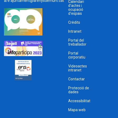
a/e
ajuntament@arenysdemunt.cat
Calendari
d'actes i
ocupació
d'espais
Crèdits
Intranet
Portal del
treballador
Portal
corporatiu
Videoactes
intranet
Contactar
Protecció de
dades
Accessibilitat
Mapa web