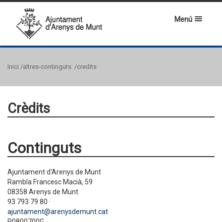
Menú
Inici
/altres-continguts
/credits
Crèdits
Continguts
Ajuntament d'Arenys de Munt
Rambla Francesc Macià, 59
08358 Arenys de Munt
93 793 79 80 ·
ajuntament@arenysdemunt.cat
P0800700G